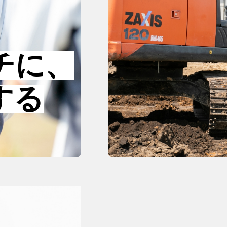
チに、
する