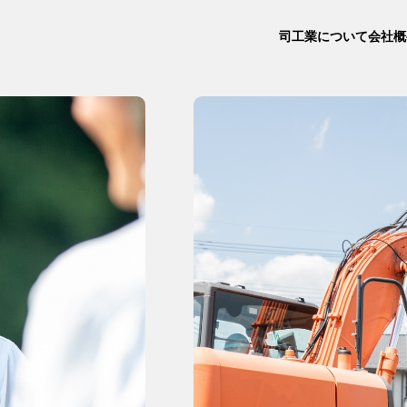
司工業について
会社概
2014年入社
2022年入社
司工業の強み
代表メッセージ
まちづくりの
経営理念
募集要項
チュオン ヴァ
青柳 勤
ン ルーエン