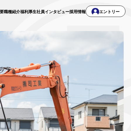
要
職種紹介
福利厚生
社員インタビュー
採用情報
エントリー
2018年入社
2022年入社
想い
仕事のこだわり
アクセス
よくあるご質問
吉原 千恵
佐々木 達人